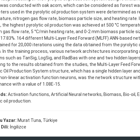
was conducted with oak acorn, which can be considered as forest wa
ers used in the pyrolytic oil production system were determined as r
ture, nitrogen gas flow rate, biomass particle size, and heating rate. 
, the highest pyrolytic oil production was achieved at 500 °C temperat
n gas flow rate, 5 °C/min heating rate, and 0-2 mm biomass particle si
f 17.83%. 164 different Multi-Layer Feed Forward (MLFF) ANN-based ne
ained for 20,000 iterations using the data obtained from the pyrolytic 
 In the training process, various network architectures incorporating 
ns such as TanSig, LogSig, and RadBas with one and two hidden layers 
ng to the results obtained from the studies, the Multi-Layer Feed Fo
ic Oil Production System structure, which has a single hidden layer an
non-linear activation function neurons, was the network structure wit
ance with a value of 1.08E-15.
ds:
Activation functions, Artificial Neural networks, Biomass, Bio-oil, E
c oil production.
u Yazar:
Murat Tuna, Türkiye
Dili:
İngilizce