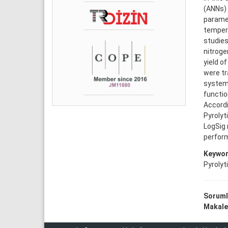
(ANNs) 
paramet
tempera
studies
nitroge
yield o
were tr
system.
functio
Accordi
Pyrolyt
LogSig 
perform
Keywor
Pyrolyti
Soruml
Makale 