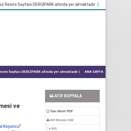
iz Resmi Sayfası DERGİPARK altında yer almaktadır
|
 Resmi Sayfası DERGİPARK altında yer almaktadır
|
ANA SAYFA
ATIF KOPYALA
mesi ve
Tam Metin PDF
Atıf dosyası indir
5
il Koyuncu
RIS