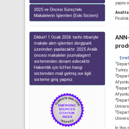
yapısı 
2025 ve Öncesi Süreçteki
Anahtar
Makalelerin İşlemleri (Eski Sistem)
Piroliti
ANN-
Dikkat! 1 Ocak 2026 tarihi itibariyle
makale alım işlemleri dergipark
prod
üzerinden yapılacaktır. 2025 Aralık
öncesi makaleler journalagent
Emir
sisteminden devam edecektir.
1
Depart
Hakemlik için lütfen hangi
Turkey.
sistemden mail gelmiş ise ilgili
2
Depart
sisteme giriş yapınız.
Afyonka
3
Depart
Afyonka
4
Depart
Universi
5
Depart
Univers
In this