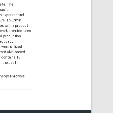
ste. The
eactor
In experimental
ure, 1.5 L/min
ze, with a product
twork architectures
oil production
activation
were utilized.
rward ANN-based
d contains 16
h the best
nergy, Pyrolysis,