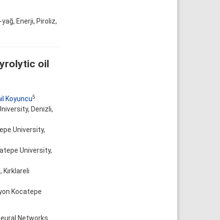
ağ, Enerji, Piroliz,
rolytic oil
5
il Koyuncu
versity, Denizli,
pe University,
tepe University,
Kırklareli
fyon Kocatepe
 Neural Networks