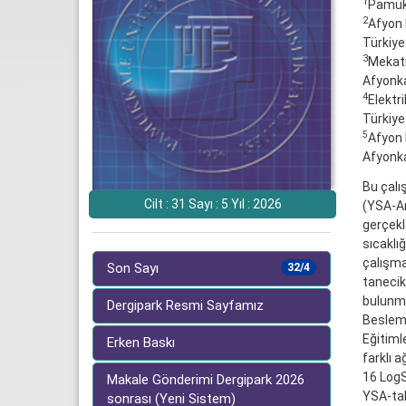
1
Pamukk
2
Afyon 
Türkiye
3
Mekatr
Afyonka
4
Elektri
Türkiye
5
Afyon 
Afyonka
Bu çalı
Cilt : 31 Sayı : 5 Yıl : 2026
(YSA-Ar
gerçekl
sıcaklığ
çalışmal
Son Sayı
32/4
tanecik
bulunmu
Dergipark Resmi Sayfamız
Besleme
Eğitiml
Erken Baskı
farklı a
16 LogS
Makale Gönderimi Dergipark 2026
YSA-tab
sonrası (Yeni Sistem)