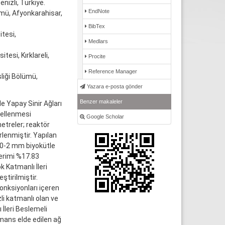
nizli, Türkiye.
EndNote
ümü, Afyonkarahisar,
BibTex
tesi,
Medlars
tesi, Kırklareli,
Procite
Reference Manager
liği Bölümü,
Yazara e-posta gönder
Benzer makaleler
e Yapay Sinir Ağları
dellenmesi
Google Scholar
metreler; reaktör
irlenmiştir. Yapılan
ve 0-2 mm biyokütle
verimi %17.83
k Katmanlı İleri
ştirilmiştir.
onksiyonları içeren
zli katmanlı olan ve
İleri Beslemeli
rmans elde edilen ağ