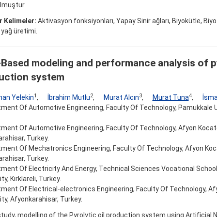
olmuştur.
 Kelimeler:
Aktivasyon fonksiyonları, Yapay Sinir ağları, Biyokütle, Biyo-y
k yağ üretimi.
Based modeling and performance analysis of py
uction system
1
2
3
4
han Yelekin
,
İbrahim Mutlu
,
Murat Alcın
,
Murat Tuna
,
İsma
ment Of Automotive Engineering, Faculty Of Technology, Pamukkale Uni
ment Of Automotive Engineering, Faculty Of Technology, Afyon Kocate
rahisar, Turkey.
ment Of Mechatronics Engineering, Faculty Of Technology, Afyon Koca
rahisar, Turkey.
ment Of Electricity And Energy, Technical Sciences Vocational School, 
ty, Kırklareli, Turkey.
ment Of Electrical-electronics Engineering, Faculty Of Technology, A
ity, Afyonkarahisar, Turkey.
 study, modelling of the Pyrolytic oil production system using Artificial