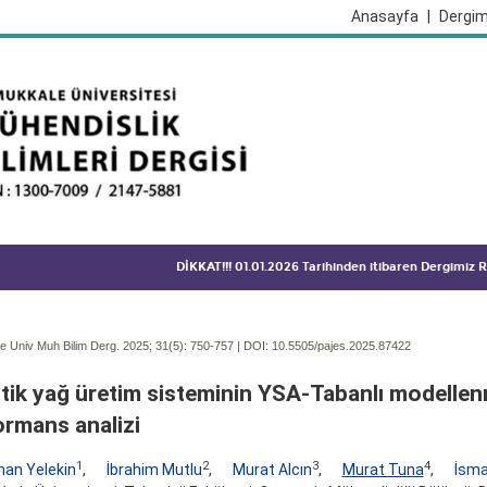
Anasayfa
|
Dergim
DİKKAT!!! 01.01.2026 Tarihinden itibaren Dergimiz
 Univ Muh Bilim Derg. 2025; 31(5):
750-757 | DOI:
10.5505/pajes.2025.87422
itik yağ üretim sisteminin YSA-Tabanlı modellen
ormans analizi
1
2
3
4
han Yelekin
,
İbrahim Mutlu
,
Murat Alcın
,
Murat Tuna
,
İsma