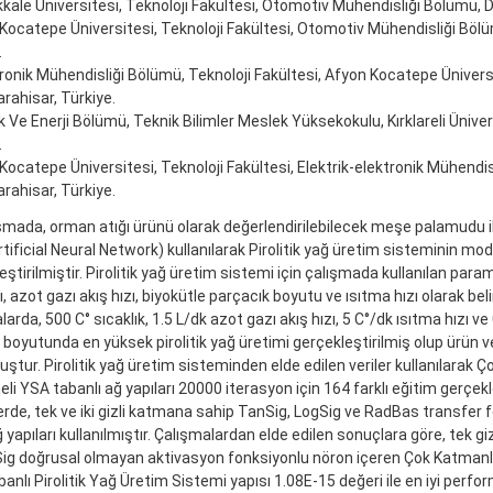
ale Üniversitesi, Teknoloji Fakültesi, Otomotiv Mühendisliği Bölümü, De
Kocatepe Üniversitesi, Teknoloji Fakültesi, Otomotiv Mühendisliği Böl
.
onik Mühendisliği Bölümü, Teknoloji Fakültesi, Afyon Kocatepe Üniversi
rahisar, Türkiye.
k Ve Enerji Bölümü, Teknik Bilimler Meslek Yüksekokulu, Kırklareli Üniversi
.
Kocatepe Üniversitesi, Teknoloji Fakültesi, Elektrik-elektronik Mühendis
rahisar, Türkiye.
şmada, orman atığı ürünü olarak değerlendirilebilecek meşe palamudu il
tificial Neural Network) kullanılarak Pirolitik yağ üretim sisteminin mo
eştirilmiştir. Pirolitik yağ üretim sistemi için çalışmada kullanılan para
ı, azot gazı akış hızı, biyokütle parçacık boyutu ve ısıtma hızı olarak bel
arda, 500 C° sıcaklık, 1.5 L/dk azot gazı akış hızı, 5 C°/dk ısıtma hızı 
 boyutunda en yüksek pirolitik yağ üretimi gerçekleştirilmiş olup ürün 
ştur. Pirolitik yağ üretim sisteminden elde edilen veriler kullanılarak Ço
li YSA tabanlı ağ yapıları 20000 iterasyon için 164 farklı eğitim gerçekle
erde, tek ve iki gizli katmana sahip TanSig, LogSig ve RadBas transfer f
ğ yapıları kullanılmıştır. Çalışmalardan elde edilen sonuçlara göre, tek gi
ig doğrusal olmayan aktivasyon fonksiyonlu nöron içeren Çok Katmanlı 
anlı Pirolitik Yağ Üretim Sistemi yapısı 1.08E-15 değeri ile en iyi perfo