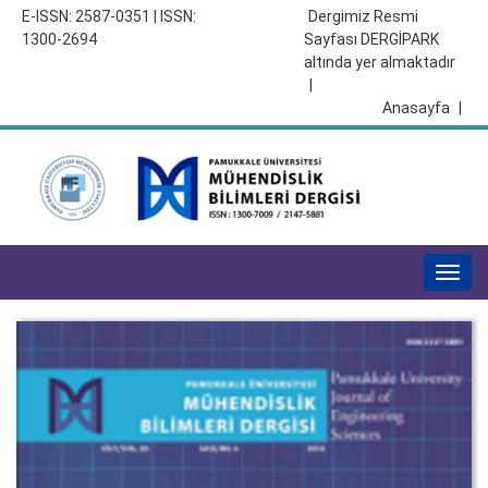
E-ISSN: 2587-0351 | ISSN:
Dergimiz Resmi
1300-2694
Sayfası DERGİPARK
altında yer almaktadır
|
Anasayfa
|
Togg
navig