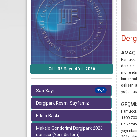
Derg
AMAÇ 
Pamukkale
dergidir
Cilt :
32
Sayı :
4
Yıl :
2026
mühendis
kuramsal
gelişen a
Son Sayı
32/4
yoğunlaş
Dergipark Resmi Sayfamız
GEÇMİ
Pamukkale
Erken Baskı
1300-7009
Üniversi
Makale Gönderimi Dergipark 2026
yayımlanm
sonrası (Yeni Sistem)
2014 yılı