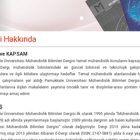
i Hakkında
ve KAPSAM
 Üniversitesi Mühendislik Bilimleri Dergisi temel mühendislik konularını kapsaya
. Dergi, mühendislik bilimlerindeki en güncel bilimsel ve teknolojik gelişm
lere ve ilgili kitlelere ulaştırmayı hedefler. Temel mühendislik alanlarında
 çalışmaların yer aldığı Pamukkale Üniversitesi Mühendislik Bilimleri Dergis
lanlarına ilişkin makalelerin yayınına öncelik tanır ve disiplinler-arası yöntem 
mayı amaç edinir.
Ş
 Üniversitesi Mühendislik Bilimleri Dergisi ilk olarak 1995 yılında “Mühendislik B
) adı altında yayımlanmaya başlamıştır. 2009 yılında derginin adı halen kullan
tesi Mühendislik Bilimleri Dergisi” olarak değişmiştir. Dergi 2013 yılına kad
ış olup 2013 yılından itibaren E-Dergi olarak (ISSN: 2147-5881) yılda 6 sayı yay
ndan itibaren ise çıkan sayılarda konu bütünlüğü sağlanacak şekilde yayım planı