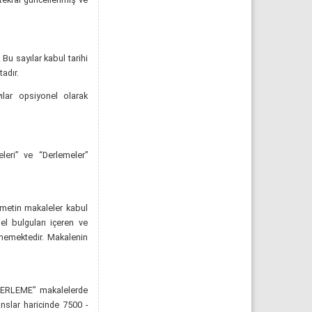
Bu sayılar kabul tarihi
adır.
ılar opsiyonel olarak
eleri” ve “Derlemeler”
m metin makaleler kabul
sel bulguları içeren ve
ilmemektedir. Makalenin
“DERLEME” makalelerde
anslar haricinde 7500 -