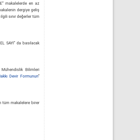
EME” makalelerde en az
makalenin dergiye geliş
lgili sınır değerler tüm
ÖZEL SAYI” da basılacak
Mühendislik Bilimleri
Hakkı Devir Formunun
”
n tüm makalelere birer