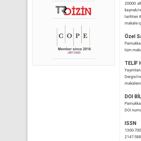
20000 alt
kaynak/re
tarihten 
makale iç
Özel S
Pamukkale
tüm makal
TELİF 
Yayımlan
Dergisi’
makaleni
DOI Bİ
Pamukkale
DOI numar
ISSN
1300-7009
2147-5881