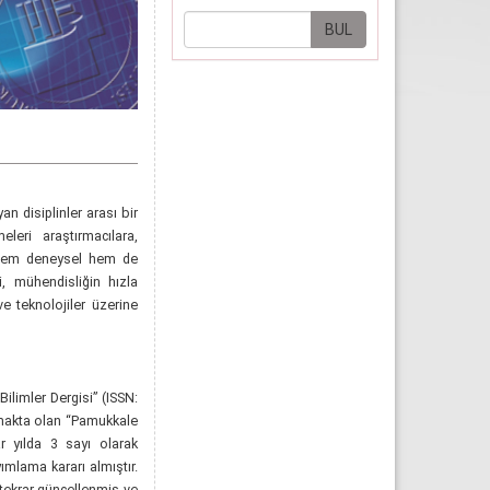
n disiplinler arası bir
eleri araştırmacılara,
ki hem deneysel hem de
i, mühendisliğin hızla
ve teknolojiler üzerine
ilimler Dergisi” (ISSN:
ılmakta olan “Pamukkale
ar yılda 3 sayı olarak
ımlama kararı almıştır.
 tekrar güncellenmiş ve