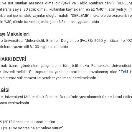
 ve üst sınırları arasında olmalıdır (Şekil ve Tablo içerikleri dâhil). “DERL
ferans sayısı 80 adet olmalı, kullanılan kaynakların en az %40’ını son yedi yıl (
itibaren) içerisindeki yayınlar oluşturmalıdır. “DERLEME” makalelerde benzerlik ile i
in %30, cümle bazında (tekilde) ise %5 olarak uygulanacaktır.
ayı Makaleleri
 Üniversitesi Mühendislik Bilimleri Dergisinde (PAJES) 2020 yılı itibari ile “
elerde yazım dili %100 İngilizce olacaktır.
HAKKI DEVRİ
mak üzere gönderilen çalışmaların tüm telif hakkı Pamukkale Üniversitesi 
ne devredilmelidir. Bu kapsamda yazarlar tarafından imzalanmış olan “
Telif 
n sisteme yüklenmesi ile beraber yapılması gerekmektedir.
LGİSİ
 Üniversitesi Mühendislik Bilimleri Dergisi’nde yayımlanmak üzere kabul edile
ası verilmektedir.
 (2013 öncesine ait basılı sürüm
 (2013 ve sonrasına ait online sürüm)