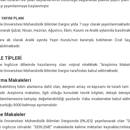
ayı yayımlanmaya başlanmıştır.
YAYIM PLANI
 Üniversitesi Mühendislik Bilimleri Dergisi yılda 7 sayı olarak yayımlanmaktadır. 
lınarak Şubat, Nisan, Haziran, Ağustos, Ekim, Kasım ve Aralık aylarında basılmakt
ara ek olarak Aralık ayında Yayın Kurulu’nun kararıyla belirlenen Özel Say
bilmektedir.
E TİPLERİ
e İngilizce dillerinde hazırlanmış olan orijinal nitelikteki “Araştırma Makal
 Üniversitesi Mühendislik Bilimleri Dergisi tarafından kabul edilmektedir.
rma Makaleleri
belirtilmiş bilim alanlarına dahil olan, derginin amaç ve kapsamı ile tutarlı ta
dir. Araştırma makalesi, ilgili olduğu konudaki teorik bilgileri, detaylı deney
derinlemesine tartışılıp değerlendirildiği yazılardır. Vaka incelemeleri kabul ed
zunluğu 8000 kelimeyi aşmamalıdır.
e Makaleler
e Üniversitesi Mühendislik Bilimleri Dergisinde (PAJES) yayınlanacak olan 
i ingilizce olmalıdır. “DERLEME” makalelerde kelime miktarları kaynaklar/refer