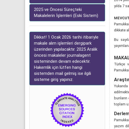
yılda 7 s
2025 ve Öncesi Süreçteki
Makalelerin İşlemleri (Eski Sistem)
MEVCUT 
Pamukkale
dikkate a
Dikkat! 1 Ocak 2026 tarihi itibariyle
Bu sayıl
makale alım işlemleri dergipark
yayımlana
üzerinden yapılacaktır. 2025 Aralık
öncesi makaleler journalagent
MAKAL
sisteminden devam edecektir.
Türkçe v
Hakemlik için lütfen hangi
Pamukkale
sistemden mail gelmiş ise ilgili
Araştı
sisteme giriş yapınız.
Yukarıda 
edilmekte
bunların 
toplam u
Derlem
Pamukkal
yazım dil